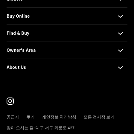
순정부품
My
Service
메르세데
스 미 디
지털 서비
스
메르세데
스 미
메르세데