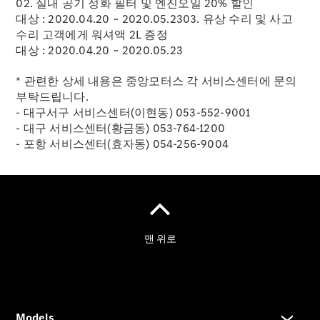
02. 실내 공기 정화 필터 및 엔진오일 20% 할인
차량 관리
대상 : 2020.04.20 ~ 2020.05.2303. 유상 수리 및 사고
및 서비스
수리 고객에게 워셔액 2L 증정
프로그램
대상 : 2020.04.20 ~ 2020.05.23
* 관련한 상세 내용은 중앙모터스 각 서비스센터에 문의
부탁드립니다.
- 대구서구 서비스센터(이현동) 053-552-9001
- 대구 서비스센터(황금동) 053-764-1200
- 포항 서비스센터(효자동) 054-256-9004
서비스 상
품 안내
Express
Service
모빌리티
솔루션
메르세데
스-벤츠