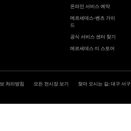
순정부품
My
Service
메르세데
스 미 디
지털 서비
스
메르세데
스 미
메르세데