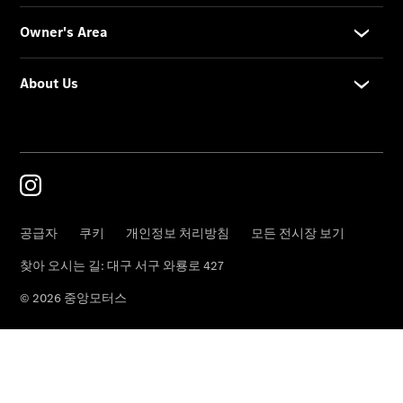
순정부품
My
Service
메르세데
스 미 디
지털 서비
스
메르세데
스 미
메르세데