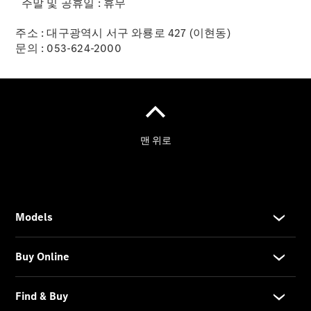
주말 및 공휴일 : 휴무
차량 관리
및 서비스
주소 : 대구광역시 서구 와룡로 427 (이현동)
프로그램
문의 : 053-624-2000
서비스 상
품 안내
Express
Service
모빌리티
솔루션
메르세데
스-벤츠